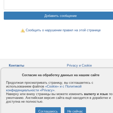
Сообщить о нарушении правил на этой странице
Контакты
Privacy и Cookie
Компания
Правила и условия
Согласие на обработку данных на нашем сайте
Услуги
Помощь
Продолжая просматривать страницу, вы соглашаетесь с
Как оплатить
Форумы
использованием файлов
«Cookie» и с Политикой
конфиденциальности «Privacy»
© 2008-2026
VMESTE.EU
.
- Все права защищены.
Наверху или внизу страницы вы можете изменить
валюту и язык
по
умолчанию. Английская версия сайта ещё находится в доработке и
доступна не полностью.