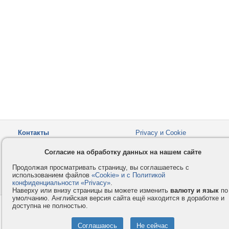
Контакты
Privacy и Cookie
Компания
Правила и условия
Согласие на обработку данных на нашем сайте
Услуги
Помощь
Продолжая просматривать страницу, вы соглашаетесь с
Как оплатить
Форумы
использованием файлов
«Cookie» и с Политикой
конфиденциальности «Privacy»
© 2008-2026
VMESTE.EU
.
- Все права защищены.
Наверху или внизу страницы вы можете изменить
валюту и язык
по
умолчанию. Английская версия сайта ещё находится в доработке и
доступна не полностью.