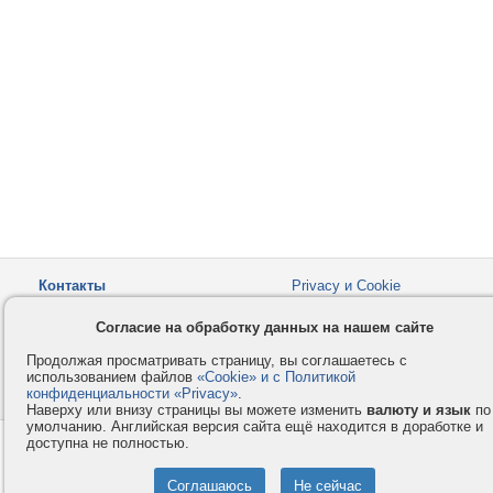
Контакты
Privacy и Cookie
Компания
Правила и условия
Согласие на обработку данных на нашем сайте
Услуги
Помощь
Продолжая просматривать страницу, вы соглашаетесь с
Как оплатить
Форумы
использованием файлов
«Cookie» и с Политикой
конфиденциальности «Privacy»
© 2008-2026
VMESTE.EU
.
- Все права защищены.
Наверху или внизу страницы вы можете изменить
валюту и язык
по
умолчанию. Английская версия сайта ещё находится в доработке и
доступна не полностью.