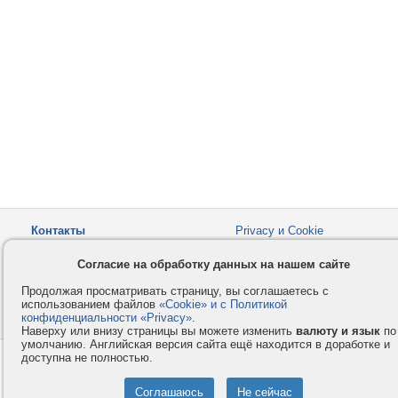
Контакты
Privacy и Cookie
Компания
Правила и условия
Согласие на обработку данных на нашем сайте
Услуги
Помощь
Продолжая просматривать страницу, вы соглашаетесь с
Как оплатить
Форумы
использованием файлов
«Cookie» и с Политикой
конфиденциальности «Privacy»
© 2008-2026
VMESTE.EU
.
- Все права защищены.
Наверху или внизу страницы вы можете изменить
валюту и язык
по
умолчанию. Английская версия сайта ещё находится в доработке и
доступна не полностью.