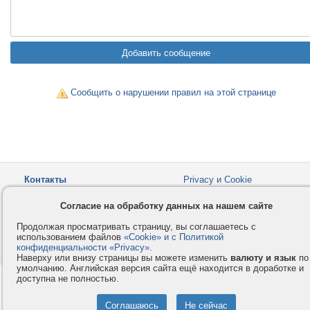
Сообщить о нарушении правил на этой странице
Контакты
Privacy и Cookie
Компания
Правила и условия
Согласие на обработку данных на нашем сайте
Услуги
Помощь
Продолжая просматривать страницу, вы соглашаетесь с
Как оплатить
Форумы
использованием файлов
«Cookie» и с Политикой
конфиденциальности «Privacy»
© 2008-2026
VMESTE.EU
.
- Все права защищены.
Наверху или внизу страницы вы можете изменить
валюту и язык
по
умолчанию. Английская версия сайта ещё находится в доработке и
доступна не полностью.