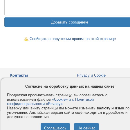
Сообщить о нарушении правил на этой странице
Контакты
Privacy и Cookie
Компания
Правила и условия
Согласие на обработку данных на нашем сайте
Услуги
Помощь
Продолжая просматривать страницу, вы соглашаетесь с
Как оплатить
Форумы
использованием файлов
«Cookie» и с Политикой
конфиденциальности «Privacy»
© 2008-2026
VMESTE.EU
.
- Все права защищены.
Наверху или внизу страницы вы можете изменить
валюту и язык
по
умолчанию. Английская версия сайта ещё находится в доработке и
доступна не полностью.