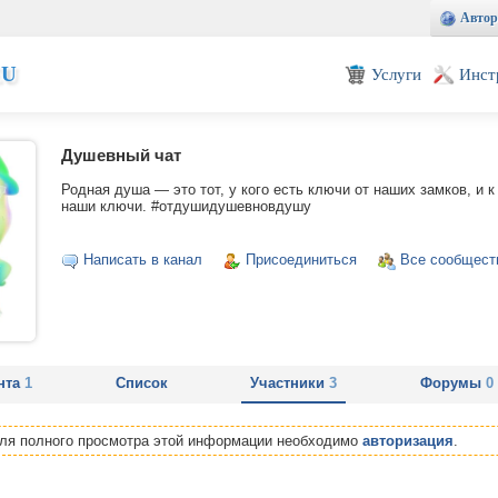
Автор
EU
Услуги
Инст
Душевный чат
Родная душа — это тот, у кого есть ключи от наших замков, и 
наши ключи. #отдушидушевновдушу
Написать в канал
Присоединиться
Все сообщест
нта
1
Список
Участники
3
Форумы
0
Для полного просмотра этой информации необходимо
авторизация
.