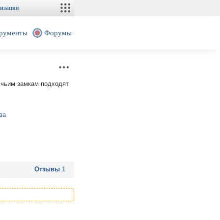
изация
рументы
Форумы
к чьим замкам подходят
ва
Отзывы
1