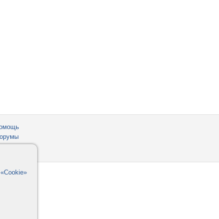
омощь
орумы
в
«Cookie»