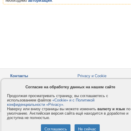
необходимо
авторизация
.
Контакты
Privacy и Cookie
Компания
Правила и условия
Согласие на обработку данных на нашем сайте
Услуги
Помощь
Продолжая просматривать страницу, вы соглашаетесь с
Как оплатить
Форумы
использованием файлов
«Cookie» и с Политикой
конфиденциальности «Privacy»
© 2008-2026
VMESTE.EU
.
- Все права защищены.
Наверху или внизу страницы вы можете изменить
валюту и язык
по
умолчанию. Английская версия сайта ещё находится в доработке и
доступна не полностью.