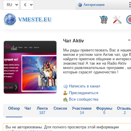
Авторизация
VMESTE.EU
Чат Aktiv
Мы рады приветствовать Вас в наше
милом и уютном чате Актив чат, где 
найдете приятное общение и интерес
знакомства! А так же на Radio Aktiv
много развлекательных программ , ш
которые скрасят одиночество !
Написать в канал
Присоединиться
Все сообщества
Обзор
Чат
Лента
Список
Участники
Форумы
Отзыв
187
14
0
2
Вы не авторизованы. Для полного просмотра этой информации