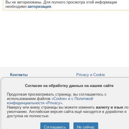
Вы не авторизованы. Для полного просмотра этой информации
необходимо
авторизация
.
Контакты
Privacy и Cookie
Компания
Правила и условия
Согласие на обработку данных на нашем сайте
Услуги
Помощь
Продолжая просматривать страницу, вы соглашаетесь с
Как оплатить
Форумы
использованием файлов
«Cookie» и с Политикой
конфиденциальности «Privacy»
© 2008-2026
VMESTE.EU
.
- Все права защищены.
Наверху или внизу страницы вы можете изменить
валюту и язык
по
умолчанию. Английская версия сайта ещё находится в доработке и
доступна не полностью.