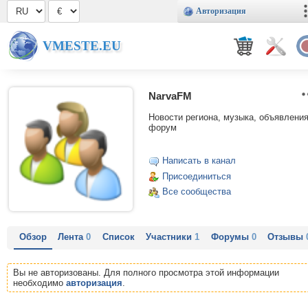
Авторизация
VMESTE.EU
NarvaFM
Новости региона, музыка, объявления
форум
Написать в канал
Присоединиться
Все сообщества
Обзор
Лента
0
Список
Участники
1
Форумы
0
Отзывы
Вы не авторизованы. Для полного просмотра этой информации
необходимо
авторизация
.