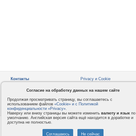
Контакты
Privacy и Cookie
Компания
Правила и условия
Согласие на обработку данных на нашем сайте
Услуги
Помощь
Продолжая просматривать страницу, вы соглашаетесь с
Как оплатить
Форумы
использованием файлов
«Cookie» и с Политикой
конфиденциальности «Privacy»
© 2008-2026
VMESTE.EU
.
- Все права защищены.
Наверху или внизу страницы вы можете изменить
валюту и язык
по
умолчанию. Английская версия сайта ещё находится в доработке и
доступна не полностью.