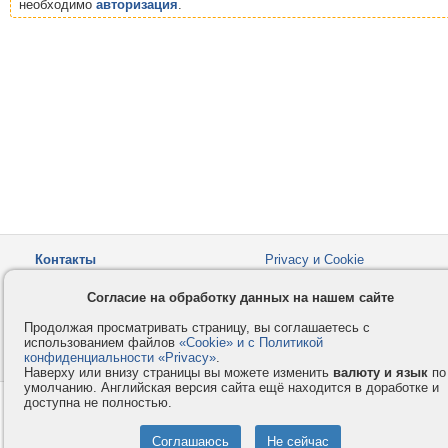
необходимо
авторизация
.
Контакты
Privacy и Cookie
Компания
Правила и условия
Согласие на обработку данных на нашем сайте
Услуги
Помощь
Продолжая просматривать страницу, вы соглашаетесь с
Как оплатить
Форумы
использованием файлов
«Cookie» и с Политикой
конфиденциальности «Privacy»
© 2008-2026
VMESTE.EU
.
- Все права защищены.
Наверху или внизу страницы вы можете изменить
валюту и язык
по
умолчанию. Английская версия сайта ещё находится в доработке и
доступна не полностью.