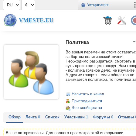
Авторизация
VMESTE.EU
Политика
Во время перемен не стоит оставать
за бортом политической жизни!
Необходимо разбираться, смотреть в
суть происходящего вокруг. Нам гово
- политика грязное дело, не изучайте 
А другие говорят - если общество не
занимается политикой, то политика з
Написать в канал
Присоединиться
Все сообщества
Обзор
Лента
0
Список
Участники
1
Форумы
0
Отзывы
Вы не авторизованы. Для полного просмотра этой информации