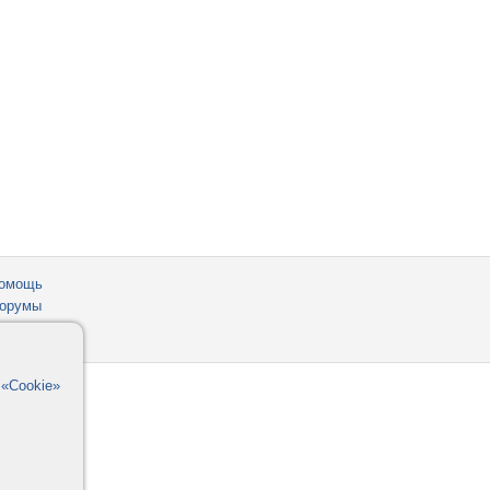
омощь
орумы
в
«Cookie»