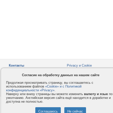
Контакты
Privacy и Cookie
Компания
Правила и условия
Согласие на обработку данных на нашем сайте
Услуги
Помощь
Продолжая просматривать страницу, вы соглашаетесь с
Как оплатить
Форумы
использованием файлов
«Cookie» и с Политикой
конфиденциальности «Privacy»
© 2008-2026
VMESTE.EU
.
- Все права защищены.
Наверху или внизу страницы вы можете изменить
валюту и язык
по
умолчанию. Английская версия сайта ещё находится в доработке и
доступна не полностью.