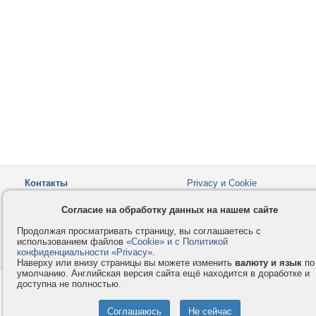
Контакты
Privacy и Cookie
Компания
Правила и условия
Согласие на обработку данных на нашем сайте
Услуги
Помощь
Продолжая просматривать страницу, вы соглашаетесь с
Как оплатить
Форумы
использованием файлов
«Cookie» и с Политикой
конфиденциальности «Privacy»
© 2008-2026
VMESTE.EU
.
- Все права защищены.
Наверху или внизу страницы вы можете изменить
валюту и язык
по
умолчанию. Английская версия сайта ещё находится в доработке и
доступна не полностью.