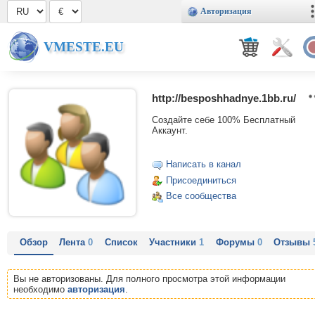
Авторизация
VMESTE.EU
http://besposhhadnye.1bb.ru/
Создайте себе 100% Бесплатный
Аккаунт.
Написать в канал
Присоединиться
Все сообщества
Обзор
Лента
0
Список
Участники
1
Форумы
0
Отзывы
Вы не авторизованы. Для полного просмотра этой информации
необходимо
авторизация
.