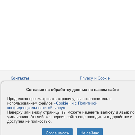
Контакты
Privacy и Cookie
Компания
Правила и условия
Согласие на обработку данных на нашем сайте
Услуги
Помощь
Продолжая просматривать страницу, вы соглашаетесь с
Как оплатить
Форумы
использованием файлов
«Cookie» и с Политикой
конфиденциальности «Privacy»
© 2008-2026
VMESTE.EU
.
- Все права защищены.
Наверху или внизу страницы вы можете изменить
валюту и язык
по
умолчанию. Английская версия сайта ещё находится в доработке и
доступна не полностью.