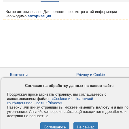
Вы не авторизованы. Для полного просмотра этой информации
необходимо
авторизация
.
Контакты
Privacy и Cookie
Компания
Правила и условия
Согласие на обработку данных на нашем сайте
Услуги
Помощь
Продолжая просматривать страницу, вы соглашаетесь с
Как оплатить
Форумы
использованием файлов
«Cookie» и с Политикой
конфиденциальности «Privacy»
© 2008-2026
VMESTE.EU
.
- Все права защищены.
Наверху или внизу страницы вы можете изменить
валюту и язык
по
умолчанию. Английская версия сайта ещё находится в доработке и
доступна не полностью.