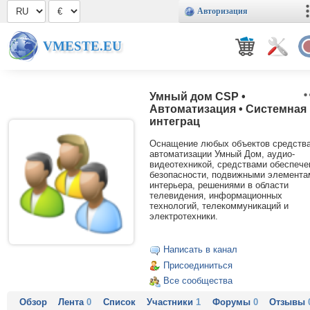
Авторизация
VMESTE.EU
Умный дом CSP •
Автоматизация • Системная
интеграц
Оснащение любых объектов средств
автоматизации Умный Дом, аудио-
видеотехникой, средствами обеспече
безопасности, подвижными элемента
интерьера, решениями в области
телевидения, информационных
технологий, телекоммуникаций и
электротехники.
Написать в канал
Присоединиться
Все сообщества
Обзор
Лента
0
Список
Участники
1
Форумы
0
Отзывы