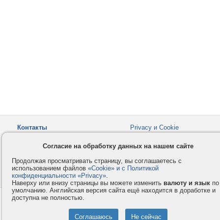
Контакты
Privacy и Cookie
Компания
Правила и условия
Согласие на обработку данных на нашем сайте
Услуги
Помощь
Продолжая просматривать страницу, вы соглашаетесь с
Как оплатить
Форумы
использованием файлов
«Cookie» и с Политикой
конфиденциальности «Privacy»
© 2008-2026
VMESTE.EU
.
- Все права защищены.
Наверху или внизу страницы вы можете изменить
валюту и язык
по
умолчанию. Английская версия сайта ещё находится в доработке и
доступна не полностью.