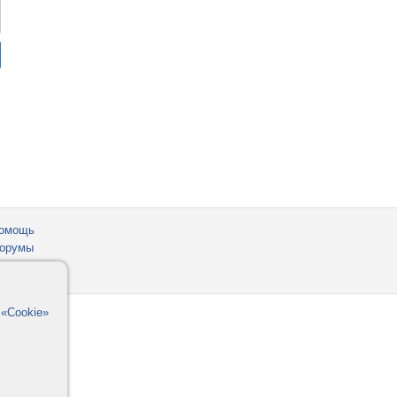
омощь
орумы
в
«Cookie»