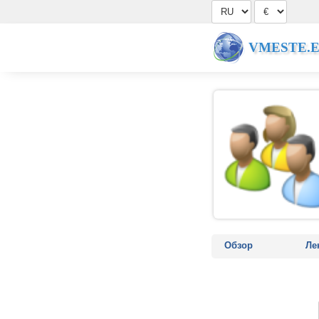
VMESTE.
Обзор
Ле