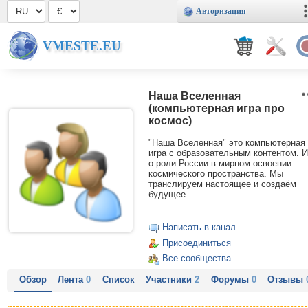
Авторизация
VMESTE.EU
Наша Вселенная
(компьютерная игра про
космос)
"Наша Вселенная" это компьютерная
игра с образовательным контентом. И
о роли России в мирном освоении
космического пространства. Мы
транслируем настоящее и создаём
будущее.
Написать в канал
Присоединиться
Все сообщества
Обзор
Лента
0
Список
Участники
2
Форумы
0
Отзывы