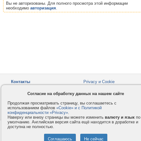
Вы не авторизованы. Для полного просмотра этой информации
необходимо
авторизация
.
Контакты
Privacy и Cookie
Компания
Правила и условия
Согласие на обработку данных на нашем сайте
Услуги
Помощь
Продолжая просматривать страницу, вы соглашаетесь с
Как оплатить
Форумы
использованием файлов
«Cookie» и с Политикой
конфиденциальности «Privacy»
© 2008-2026
VMESTE.EU
.
- Все права защищены.
Наверху или внизу страницы вы можете изменить
валюту и язык
по
умолчанию. Английская версия сайта ещё находится в доработке и
доступна не полностью.