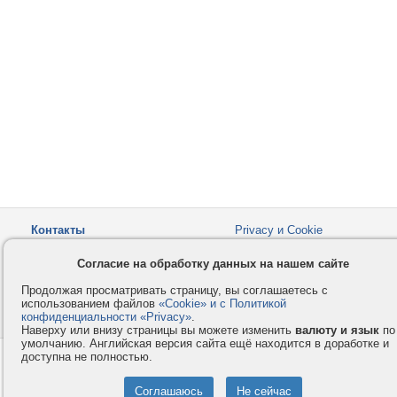
Контакты
Privacy и Cookie
Компания
Правила и условия
Согласие на обработку данных на нашем сайте
Услуги
Помощь
Продолжая просматривать страницу, вы соглашаетесь с
Как оплатить
Форумы
использованием файлов
«Cookie» и с Политикой
конфиденциальности «Privacy»
© 2008-2026
VMESTE.EU
.
- Все права защищены.
Наверху или внизу страницы вы можете изменить
валюту и язык
по
умолчанию. Английская версия сайта ещё находится в доработке и
доступна не полностью.