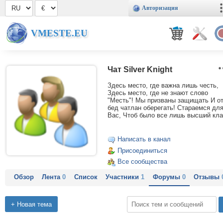
Авторизация
VMESTE.EU
Чат Silver Knight
Здесь место, где важна лишь честь,
Здесь место, где не знают слово
"Месть"! Мы призваны защищать И о
бед чатлан оберегать! Стараемся дл
Вас, Чтоб было все лишь высший кла
Написать в канал
Присоединиться
Все сообщества
Обзор
Лента
0
Список
Участники
1
Форумы
0
Отзывы