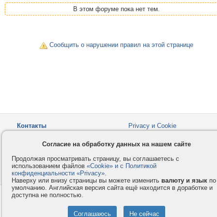
В этом форуме пока нет тем.
Сообщить о нарушении правил на этой странице
Контакты
Privacy и Cookie
Компания
Правила и условия
Согласие на обработку данных на нашем сайте
Услуги
Помощь
Продолжая просматривать страницу, вы соглашаетесь с
Как оплатить
Форумы
использованием файлов
«Cookie» и с Политикой
конфиденциальности «Privacy»
© 2008-2026
VMESTE.EU
.
- Все права защищены.
Наверху или внизу страницы вы можете изменить
валюту и язык
по
умолчанию. Английская версия сайта ещё находится в доработке и
доступна не полностью.