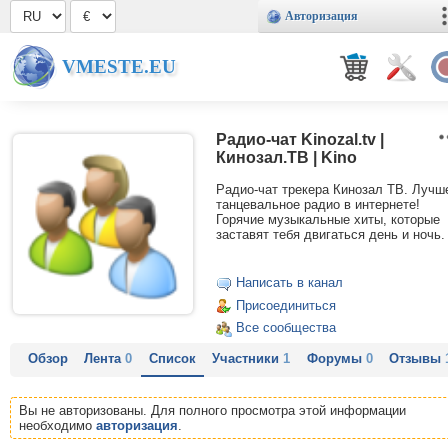
Авторизация
VMESTE.EU
Радио-чат Kinozal.tv |
Кинозал.ТВ | Kino
Радио-чат трекера Кинозал ТВ. Лучш
танцевальное радио в интернете!
Горячие музыкальные хиты, которые
заставят тебя двигаться день и ночь.
Написать в канал
Присоединиться
Все сообщества
Обзор
Лента
0
Список
Участники
1
Форумы
0
Отзывы
Вы не авторизованы. Для полного просмотра этой информации
необходимо
авторизация
.