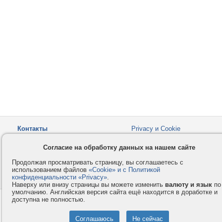
Контакты
Privacy и Cookie
Компания
Правила и условия
Согласие на обработку данных на нашем сайте
Услуги
Помощь
Продолжая просматривать страницу, вы соглашаетесь с
Как оплатить
Форумы
использованием файлов
«Cookie» и с Политикой
конфиденциальности «Privacy»
© 2008-2026
VMESTE.EU
.
- Все права защищены.
Наверху или внизу страницы вы можете изменить
валюту и язык
по
умолчанию. Английская версия сайта ещё находится в доработке и
доступна не полностью.