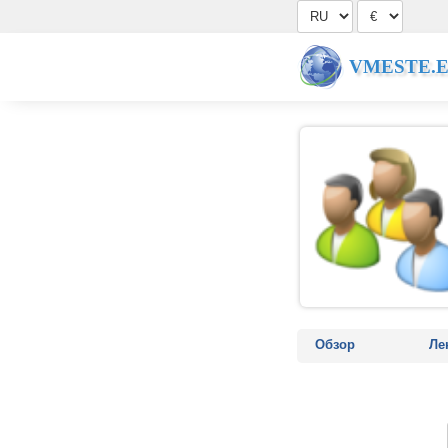
VMESTE.
Обзор
Ле