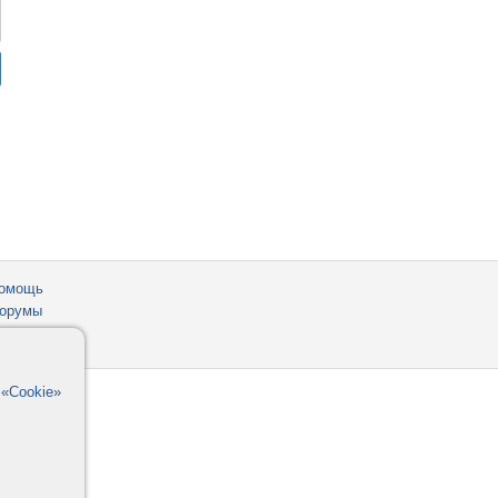
омощь
орумы
в
«Cookie»