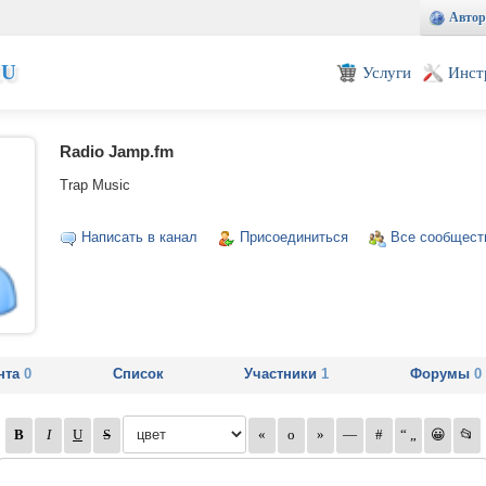
Автор
EU
Услуги
Инст
Radio Jamp.fm
Trap Music
Написать в канал
Присоединиться
Все сообщест
нта
0
Список
Участники
1
Форумы
0