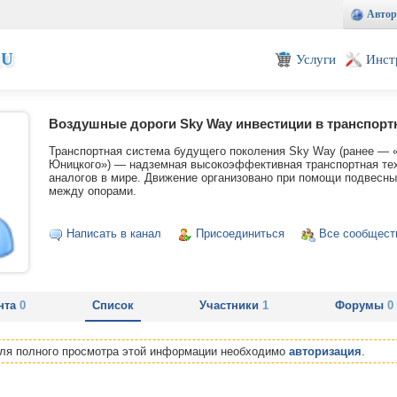
Автор
EU
Услуги
Инст
Воздушные дороги Sky Way инвестиции в транспор
Транспортная система будущего поколения Sky Way (ранее — 
Юницкого») — надземная высокоэффективная транспортная те
аналогов в мире. Движение организовано при помощи подвесны
между опорами.
Написать в канал
Присоединиться
Все сообщест
нта
0
Список
Участники
1
Форумы
0
Для полного просмотра этой информации необходимо
авторизация
.