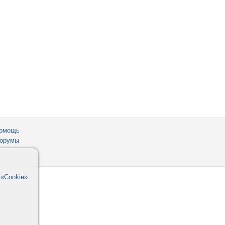
омощь
орумы
в
«Cookie»