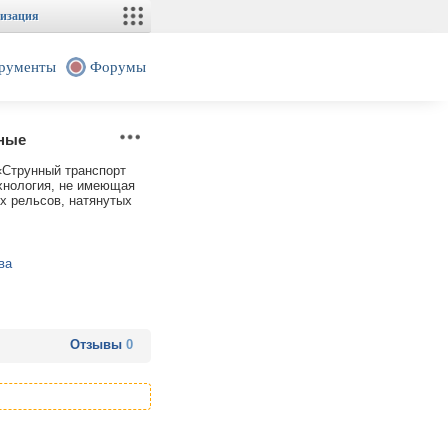
изация
рументы
Форумы
тные
«Струнный транспорт
хнология, не имеющая
х рельсов, натянутых
ва
Отзывы
0