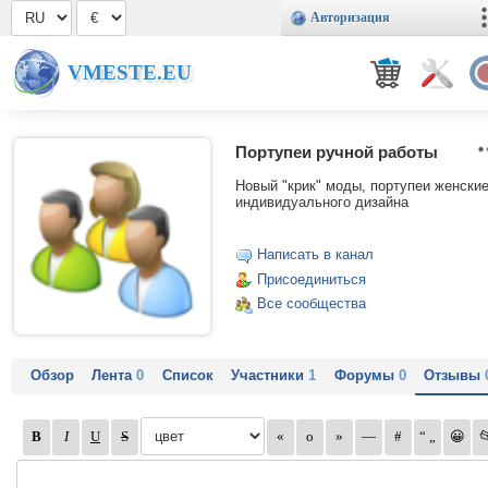
Авторизация
VMESTE.EU
Портупеи ручной работы
Новый "крик" моды, портупеи женски
индивидуального дизайна
Написать в канал
Присоединиться
Все сообщества
Обзор
Лента
0
Список
Участники
1
Форумы
0
Отзывы