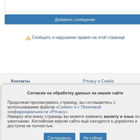
Сообщить о нарушении правил на этой странице
Контакты
Privacy и Cookie
Компания
Правила и условия
Согласие на обработку данных на нашем сайте
Услуги
Помощь
Продолжая просматривать страницу, вы соглашаетесь с
Как оплатить
Форумы
использованием файлов
«Cookie» и с Политикой
конфиденциальности «Privacy»
© 2008-2026
VMESTE.EU
.
- Все права защищены.
Наверху или внизу страницы вы можете изменить
валюту и язык
по
умолчанию. Английская версия сайта ещё находится в доработке и
доступна не полностью.