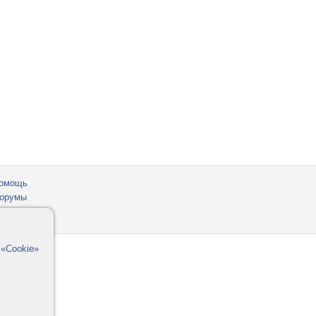
омощь
орумы
в
«Cookie»