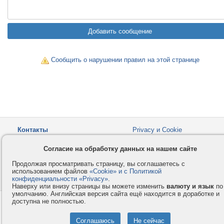
Сообщить о нарушении правил на этой странице
Контакты
Privacy и Cookie
Компания
Правила и условия
Согласие на обработку данных на нашем сайте
Услуги
Помощь
Продолжая просматривать страницу, вы соглашаетесь с
Как оплатить
Форумы
использованием файлов
«Cookie» и с Политикой
конфиденциальности «Privacy»
© 2008-2026
VMESTE.EU
.
- Все права защищены.
Наверху или внизу страницы вы можете изменить
валюту и язык
по
умолчанию. Английская версия сайта ещё находится в доработке и
доступна не полностью.