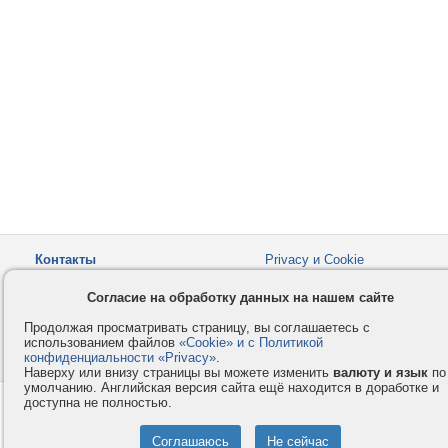
Контакты
Privacy и Cookie
Компания
Правила и условия
Согласие на обработку данных на нашем сайте
Услуги
Помощь
Продолжая просматривать страницу, вы соглашаетесь с
Как оплатить
Форумы
использованием файлов
«Cookie» и с Политикой
конфиденциальности «Privacy»
© 2008-2026
VMESTE.EU
.
- Все права защищены.
Наверху или внизу страницы вы можете изменить
валюту и язык
по
умолчанию. Английская версия сайта ещё находится в доработке и
доступна не полностью.