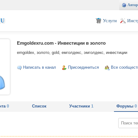
Автор
EU
Услуги
Инст
Emgoldexru.com - Инвестиции в золото
emgoldex, золото, gold, емголдекс, эмголдекс, инвестиции
Написать в канал
Присоединиться
Все сообщест
нта
0
Список
Участники
1
Форумы
0