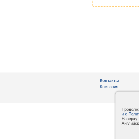
Контакты
Компания
Продолжа
и с Поли
Наверху 
Английск