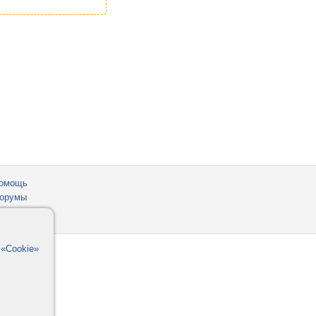
омощь
орумы
в
«Cookie»