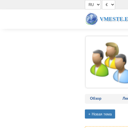
VMESTE.
Обзор
Ле