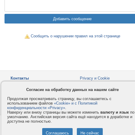
Сообщить о нарушении правил на этой странице
Контакты
Privacy и Cookie
Компания
Правила и условия
Согласие на обработку данных на нашем сайте
Услуги
Помощь
Продолжая просматривать страницу, вы соглашаетесь с
Как оплатить
Форумы
использованием файлов
«Cookie» и с Политикой
конфиденциальности «Privacy»
© 2008-2026
VMESTE.EU
.
- Все права защищены.
Наверху или внизу страницы вы можете изменить
валюту и язык
по
умолчанию. Английская версия сайта ещё находится в доработке и
доступна не полностью.