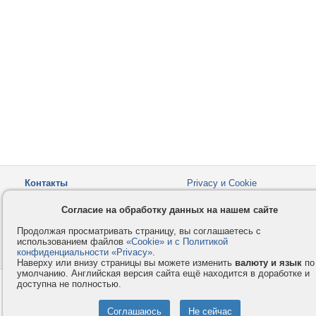
Контакты
Privacy и Cookie
Компания
Правила и условия
Согласие на обработку данных на нашем сайте
Услуги
Помощь
Продолжая просматривать страницу, вы соглашаетесь с
Как оплатить
Форумы
использованием файлов
«Cookie» и с Политикой
конфиденциальности «Privacy»
© 2008-2026
VMESTE.EU
.
- Все права защищены.
Наверху или внизу страницы вы можете изменить
валюту и язык
по
умолчанию. Английская версия сайта ещё находится в доработке и
доступна не полностью.