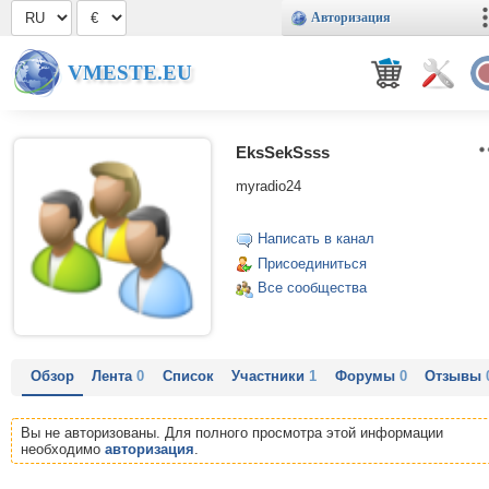
Авторизация
VMESTE.EU
EksSekSsss
myradio24
Написать в канал
Присоединиться
Все сообщества
Обзор
Лента
0
Список
Участники
1
Форумы
0
Отзывы
Вы не авторизованы. Для полного просмотра этой информации
необходимо
авторизация
.