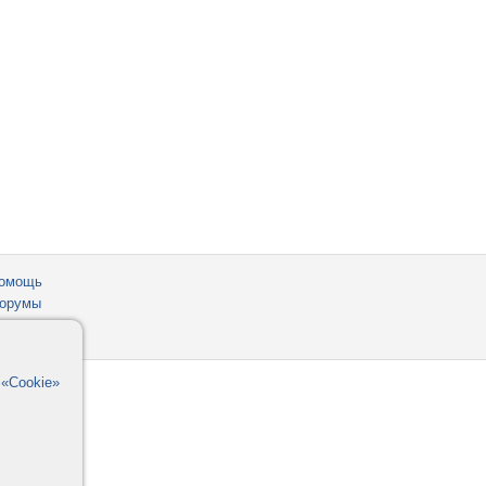
омощь
орумы
в
«Cookie»