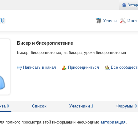
Автор
EU
Услуги
Инст
Бисер и бисероплетение
Бисер, бисероплетение, из бисера, уроки бисероплетения
Написать в канал
Присоединиться
Все сообщест
нта
0
Список
Участники
1
Форумы
0
Для полного просмотра этой информации необходимо
авторизация
.