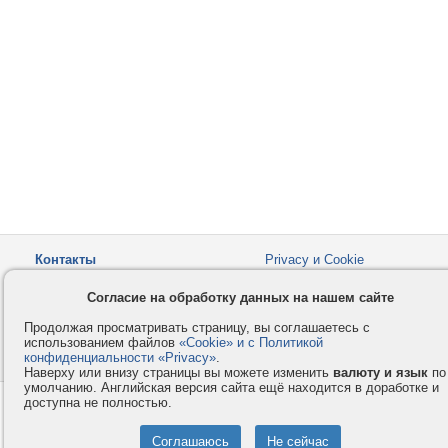
Контакты
Privacy и Cookie
Компания
Правила и условия
Согласие на обработку данных на нашем сайте
Услуги
Помощь
Продолжая просматривать страницу, вы соглашаетесь с
Как оплатить
Форумы
использованием файлов
«Cookie» и с Политикой
конфиденциальности «Privacy»
© 2008-2026
VMESTE.EU
.
- Все права защищены.
Наверху или внизу страницы вы можете изменить
валюту и язык
по
умолчанию. Английская версия сайта ещё находится в доработке и
доступна не полностью.