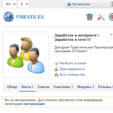
Авторизация
VMESTE.EU
Заработок в интернете !
Заработок в сети !!!
Доходная Туристическая Партнерска
программа GTGteam!
Написать в канал
Присоединиться
Все сообщества
Обзор
Лента
0
Список
Участники
1
Форумы
0
Отзывы
Вы не авторизованы. Для полного просмотра этой информации
необходимо
авторизация
.