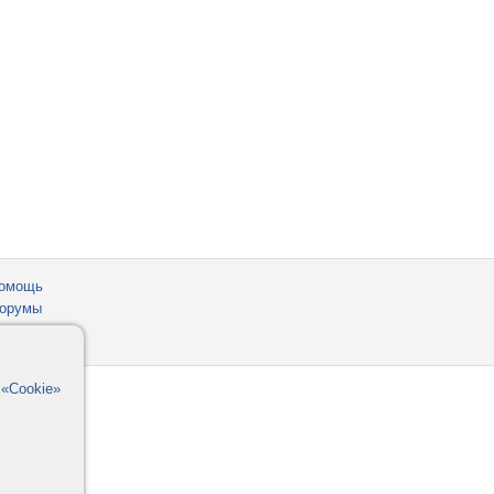
омощь
орумы
в
«Cookie»