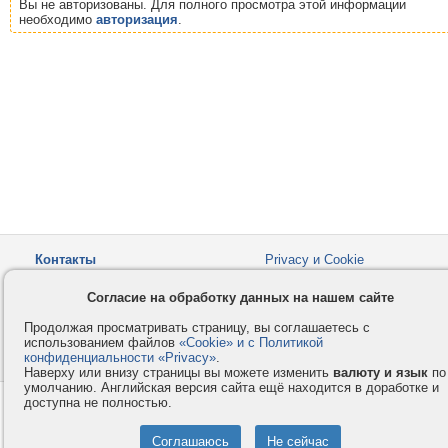
Вы не авторизованы. Для полного просмотра этой информации
необходимо
авторизация
.
Контакты
Privacy и Cookie
Компания
Правила и условия
Согласие на обработку данных на нашем сайте
Услуги
Помощь
Продолжая просматривать страницу, вы соглашаетесь с
Как оплатить
Форумы
использованием файлов
«Cookie» и с Политикой
конфиденциальности «Privacy»
© 2008-2026
VMESTE.EU
.
- Все права защищены.
Наверху или внизу страницы вы можете изменить
валюту и язык
по
умолчанию. Английская версия сайта ещё находится в доработке и
доступна не полностью.