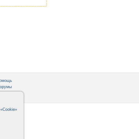
омощь
орумы
в
«Cookie»