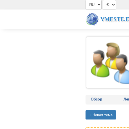
VMESTE.
Обзор
Ле