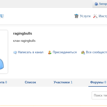
Автор
EU
Услуги
Инст
ragingbulls
клан ragingbulls
Написать в канал
Присоединиться
Все сообщест
нта
0
Список
Участники
1
Форумы
0