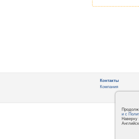
Контакты
Компания
Продолжа
и с Поли
Наверху 
Английск