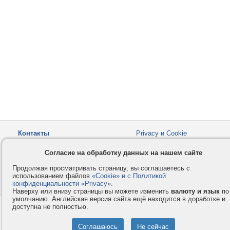
Контакты
Privacy и Cookie
Компания
Правила и условия
Согласие на обработку данных на нашем сайте
Услуги
Помощь
Продолжая просматривать страницу, вы соглашаетесь с
Как оплатить
Форумы
использованием файлов
«Cookie» и с Политикой
конфиденциальности «Privacy»
© 2008-2026
VMESTE.EU
.
- Все права защищены.
Наверху или внизу страницы вы можете изменить
валюту и язык
по
умолчанию. Английская версия сайта ещё находится в доработке и
доступна не полностью.