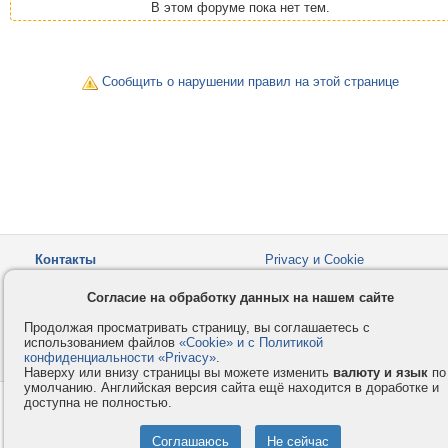
В этом форуме пока нет тем.
Сообщить о нарушении правил на этой странице
Контакты
Privacy и Cookie
Компания
Правила и условия
Согласие на обработку данных на нашем сайте
Услуги
Помощь
Продолжая просматривать страницу, вы соглашаетесь с
Как оплатить
Форумы
использованием файлов
«Cookie» и с Политикой
конфиденциальности «Privacy»
© 2008-2026
VMESTE.EU
.
- Все права защищены.
Наверху или внизу страницы вы можете изменить
валюту и язык
по
умолчанию. Английская версия сайта ещё находится в доработке и
доступна не полностью.