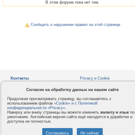
В этом форуме пока нет тем.
Сообщить о нарушении правил на этой странице
Контакты
Privacy и Cookie
Компания
Правила и условия
Согласие на обработку данных на нашем сайте
Услуги
Помощь
Продолжая просматривать страницу, вы соглашаетесь с
Как оплатить
Форумы
использованием файлов
«Cookie» и с Политикой
конфиденциальности «Privacy»
© 2008-2026
VMESTE.EU
.
- Все права защищены.
Наверху или внизу страницы вы можете изменить
валюту и язык
по
умолчанию. Английская версия сайта ещё находится в доработке и
доступна не полностью.