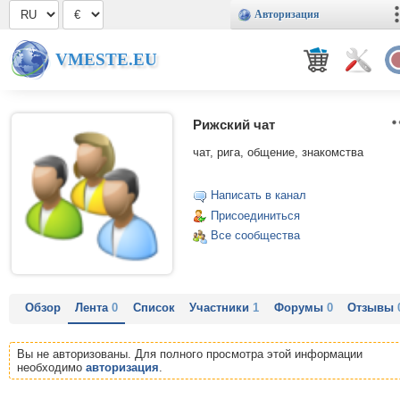
Авторизация
VMESTE.EU
Рижский чат
чат, рига, общение, знакомства
Написать в канал
Присоединиться
Все сообщества
Обзор
Лента
0
Список
Участники
1
Форумы
0
Отзывы
Вы не авторизованы. Для полного просмотра этой информации
необходимо
авторизация
.