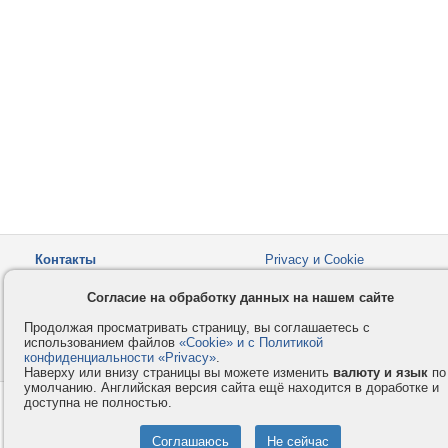
Контакты
Privacy и Cookie
Компания
Правила и условия
Согласие на обработку данных на нашем сайте
Услуги
Помощь
Продолжая просматривать страницу, вы соглашаетесь с
Как оплатить
Форумы
использованием файлов
«Cookie» и с Политикой
конфиденциальности «Privacy»
© 2008-2026
VMESTE.EU
.
- Все права защищены.
Наверху или внизу страницы вы можете изменить
валюту и язык
по
умолчанию. Английская версия сайта ещё находится в доработке и
доступна не полностью.