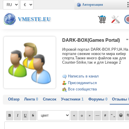
Авторизация
VMESTE.EU
DARK-BOX(Games Portal)
Игровой портал DARK-BOX.PP.UA.На
портале свежие новости мира кибер
спорта.Также много файлов как для
Counter-Strike,так и для Lineage 2
Написать в канал
Присоединиться
Все сообщества
Обзор
Лента
0
Список
Участники
1
Форумы
0
Отзывы