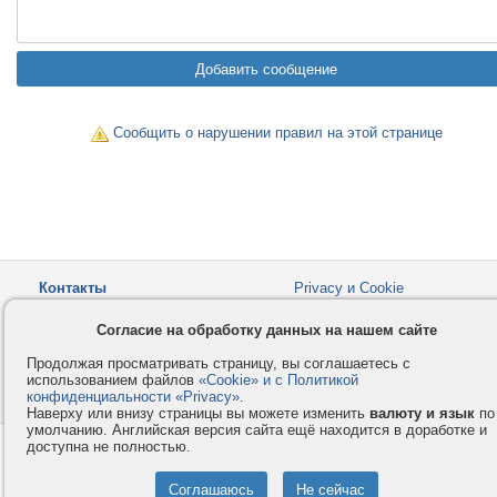
Сообщить о нарушении правил на этой странице
Контакты
Privacy и Cookie
Компания
Правила и условия
Согласие на обработку данных на нашем сайте
Услуги
Помощь
Продолжая просматривать страницу, вы соглашаетесь с
Как оплатить
Форумы
использованием файлов
«Cookie» и с Политикой
конфиденциальности «Privacy»
© 2008-2026
VMESTE.EU
.
- Все права защищены.
Наверху или внизу страницы вы можете изменить
валюту и язык
по
умолчанию. Английская версия сайта ещё находится в доработке и
доступна не полностью.