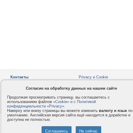
Контакты
Privacy и Cookie
Компания
Правила и условия
Согласие на обработку данных на нашем сайте
Услуги
Помощь
Продолжая просматривать страницу, вы соглашаетесь с
Как оплатить
Форумы
использованием файлов
«Cookie» и с Политикой
конфиденциальности «Privacy»
© 2008-2026
VMESTE.EU
.
- Все права защищены.
Наверху или внизу страницы вы можете изменить
валюту и язык
по
умолчанию. Английская версия сайта ещё находится в доработке и
доступна не полностью.