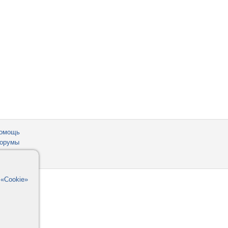
омощь
орумы
в
«Cookie»