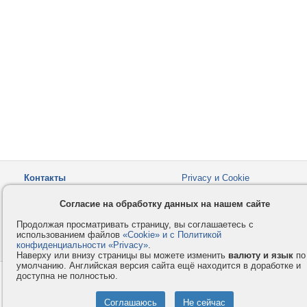
Контакты
Privacy и Cookie
Компания
Правила и условия
Согласие на обработку данных на нашем сайте
Услуги
Помощь
Продолжая просматривать страницу, вы соглашаетесь с
Как оплатить
Форумы
использованием файлов
«Cookie» и с Политикой
конфиденциальности «Privacy»
© 2008-2026
VMESTE.EU
.
- Все права защищены.
Наверху или внизу страницы вы можете изменить
валюту и язык
по
умолчанию. Английская версия сайта ещё находится в доработке и
доступна не полностью.