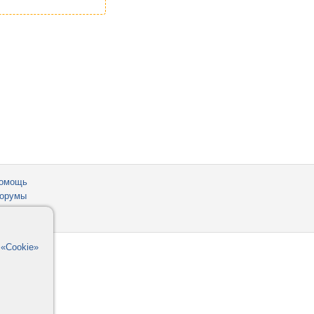
омощь
орумы
в
«Cookie»