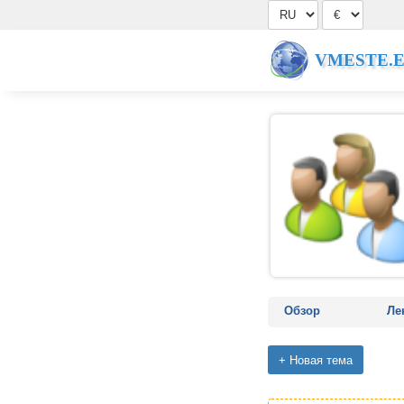
VMESTE.
Обзор
Ле