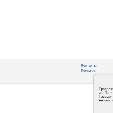
Контакты
Компания
Продолжа
и с Поли
Наверху 
Английск