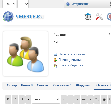
Авторизация
VMESTE.EU
4at-com
4at
Написать в канал
Присоединиться
Все сообщества
Обзор
Лента
0
Список
Участники
1
Форумы
0
Отзывы