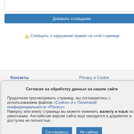
Сообщить о нарушении правил на этой странице
Контакты
Privacy и Cookie
Компания
Правила и условия
Согласие на обработку данных на нашем сайте
Услуги
Помощь
Продолжая просматривать страницу, вы соглашаетесь с
Как оплатить
Форумы
использованием файлов
«Cookie» и с Политикой
конфиденциальности «Privacy»
© 2008-2026
VMESTE.EU
.
- Все права защищены.
Наверху или внизу страницы вы можете изменить
валюту и язык
по
умолчанию. Английская версия сайта ещё находится в доработке и
доступна не полностью.