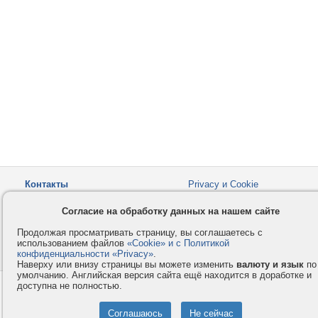
Контакты
Privacy и Cookie
Компания
Правила и условия
Согласие на обработку данных на нашем сайте
Услуги
Помощь
Продолжая просматривать страницу, вы соглашаетесь с
Как оплатить
Форумы
использованием файлов
«Cookie» и с Политикой
конфиденциальности «Privacy»
© 2008-2026
VMESTE.EU
.
- Все права защищены.
Наверху или внизу страницы вы можете изменить
валюту и язык
по
умолчанию. Английская версия сайта ещё находится в доработке и
доступна не полностью.