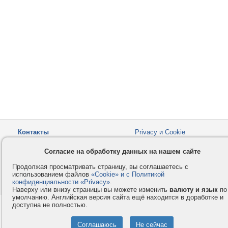
Контакты
Privacy и Cookie
Компания
Правила и условия
Согласие на обработку данных на нашем сайте
Услуги
Помощь
Продолжая просматривать страницу, вы соглашаетесь с
Как оплатить
Форумы
использованием файлов
«Cookie» и с Политикой
конфиденциальности «Privacy»
© 2008-2026
VMESTE.EU
.
- Все права защищены.
Наверху или внизу страницы вы можете изменить
валюту и язык
по
умолчанию. Английская версия сайта ещё находится в доработке и
доступна не полностью.