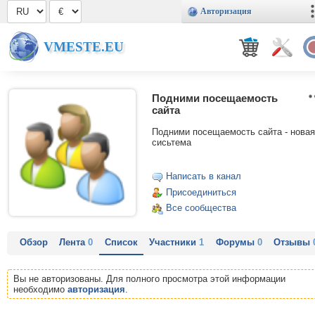
Авторизация
VMESTE.EU
Подними посещаемость
сайта
Подними посещаемость сайта - новая
сисьтема
Написать в канал
Присоединиться
Все сообщества
Обзор
Лента
0
Список
Участники
1
Форумы
0
Отзывы
Вы не авторизованы. Для полного просмотра этой информации
необходимо
авторизация
.