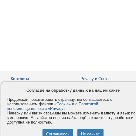
Контакты
Privacy и Cookie
Компания
Правила и условия
Согласие на обработку данных на нашем сайте
Услуги
Помощь
Продолжая просматривать страницу, вы соглашаетесь с
Как оплатить
Форумы
использованием файлов
«Cookie» и с Политикой
конфиденциальности «Privacy»
© 2008-2026
VMESTE.EU
.
- Все права защищены.
Наверху или внизу страницы вы можете изменить
валюту и язык
по
умолчанию. Английская версия сайта ещё находится в доработке и
доступна не полностью.