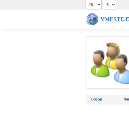
VMESTE.
Обзор
Ле