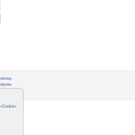
омощь
орумы
в
«Cookie»