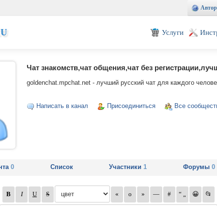
Автор
EU
Услуги
Инст
Чат знакомств,чат общения,чат без регистрации,луч
goldenchat.mpchat.net - лучший русский чат для каждого челове
Написать в канал
Присоединиться
Все сообщест
нта
0
Список
Участники
1
Форумы
0